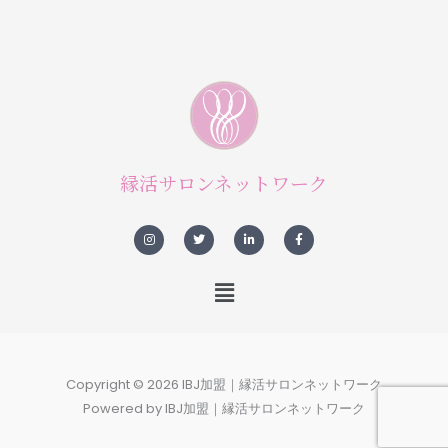
縁活サロンネットワーク
I
T
L
F
n
w
i
a
s
i
n
c
t
t
k
e
a
t
e
b
メ
g
e
d
o
r
r
i
o
ニ
a
n
k
m
-
-
ュ
i
f
n
ー
Copyright © 2026 IBJ加盟｜縁活サロンネットワーク
Powered by IBJ加盟｜縁活サロンネットワーク