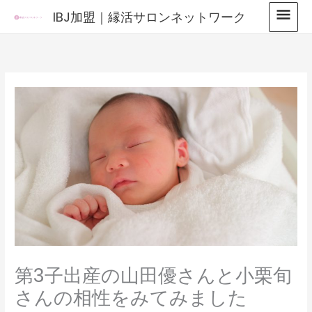
内
メ
IBJ加盟｜縁活サロンネットワーク
容
イ
を
ス
ン
キ
メ
ッ
プ
ニ
ュ
ー
第3子出産の山田優さんと小栗旬
さんの相性をみてみました