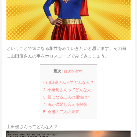
ということで気になる相性をみていきたいと思います。その前
に山田優さんの事をホロスコープでみてみましょう。
目次
[
目次を消す
]
1.
山田優さんってどんな人？
2.
小栗旬さんってどんな人
3.
気になる二人の相性は？
4.
魂が満足し合える関係
5.
今後の二人の未来
山田優さんってどんな人？