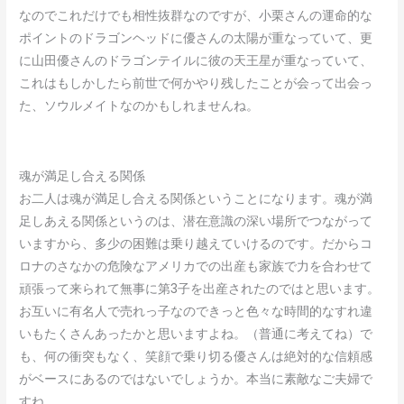
なのでこれだけでも相性抜群なのですが、小栗さんの運命的な
ポイントのドラゴンヘッドに優さんの太陽が重なっていて、更
に山田優さんのドラゴンテイルに彼の天王星が重なっていて、
これはもしかしたら前世で何かやり残したことが会って出会っ
た、ソウルメイトなのかもしれませんね。
魂が満足し合える関係
お二人は魂が満足し合える関係ということになります。魂が満
足しあえる関係というのは、潜在意識の深い場所でつながって
いますから、多少の困難は乗り越えていけるのです。だからコ
ロナのさなかの危険なアメリカでの出産も家族で力を合わせて
頑張って来られて無事に第3子を出産されたのではと思います。
お互いに有名人で売れっ子なのできっと色々な時間的なすれ違
いもたくさんあったかと思いますよね。（普通に考えてね）で
も、何の衝突もなく、笑顔で乗り切る優さんは絶対的な信頼感
がベースにあるのではないでしょうか。本当に素敵なご夫婦で
すね。