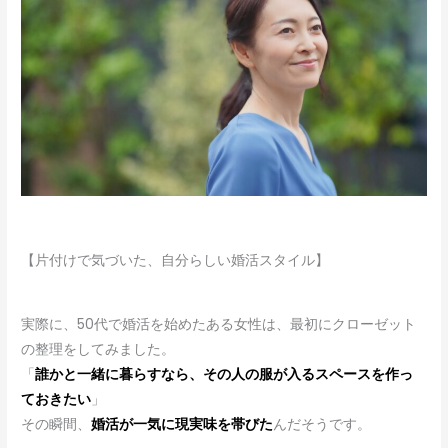
【片付けで気づいた、自分らしい婚活スタイル】
実際に、50代で婚活を始めたある女性は、最初にクローゼット
の整理をしてみました。
「
誰かと一緒に暮らすなら、その人の服が入るスペースを作っ
ておきたい
」
その瞬間、
婚活が一気に現実味を帯びた
んだそうです。