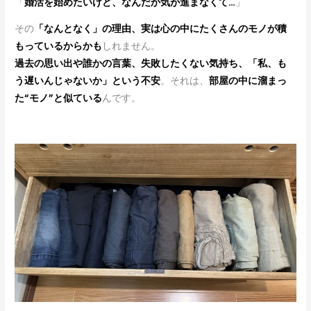
「
婚活を始めたいけど、なんだか気が進まなくて…
」
その
「なんとなく」の理由、実は心の中にたくさんのモノが積
もっているからかも
しれません。
過去の思い出や誰かの言葉、失敗したくない気持ち、「私、も
う遅いんじゃないか」という不安
。それは、
部屋の中に溜まっ
た“モノ”と似ている
んです。