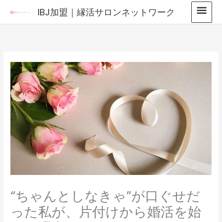
内
メ
IBJ加盟｜縁活サロンネットワーク
容
イ
を
ス
ン
キ
メ
ッ
プ
ニ
ュ
ー
“ちゃんとしなきゃ”が口ぐせだ
った私が、片付けから婚活を始