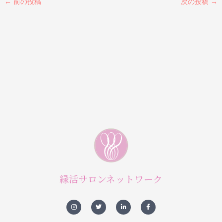
←
前の投稿
次の投稿
→
縁活サロンネットワーク
I
T
L
F
n
w
i
a
s
i
n
c
t
t
k
e
a
t
e
b