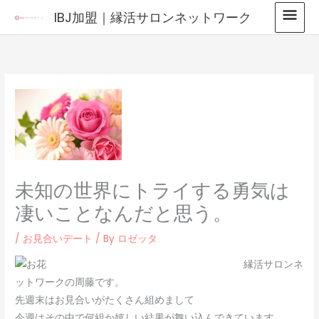
内
メ
IBJ加盟｜縁活サロンネットワーク
容
イ
を
ス
ン
キ
メ
ッ
プ
ニ
ュ
ー
未知の世界にトライする勇気は
凄いことなんだと思う。
/
お見合いデート
/ By
ロゼッタ
縁活サロンネ
ットワークの周藤です。
先週末はお見合いがたくさん組めまして
今週はその中で何組か嬉しい結果が舞い込んできています。