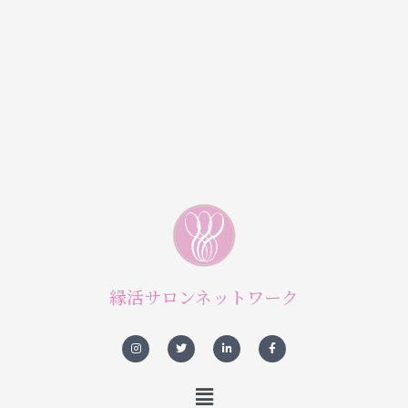
縁活サロンネットワーク
I
T
L
F
n
w
i
a
s
i
n
c
t
t
k
e
a
t
e
b
メ
g
e
d
o
r
r
i
o
a
n
k