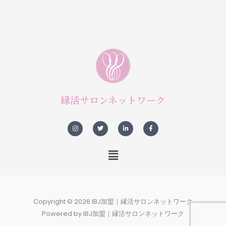
縁活サロンネットワーク
I
T
L
F
n
w
i
a
s
i
n
c
t
t
k
e
a
t
e
b
メ
g
e
d
o
r
r
i
o
ニ
a
n
k
m
-
-
ュ
i
f
n
ー
Copyright © 2026 IBJ加盟｜縁活サロンネットワーク
Powered by IBJ加盟｜縁活サロンネットワーク