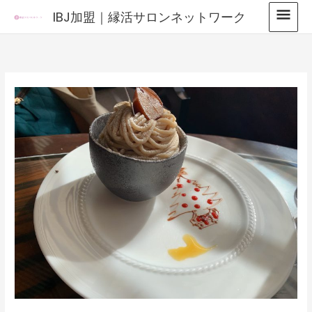
内
メ
IBJ加盟｜縁活サロンネットワーク
容
イ
を
ス
ン
キ
メ
ッ
プ
ニ
ュ
ー