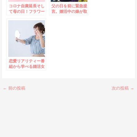
コロナ自粛延長そし
父の日を前に緊急提
て母の日！フラワー
言。婚活中の娘が取
ムーンの満月からや
るべき行動はプレゼ
っておきたい５つの
ント選びだけではな
こと
い？
恋愛リアリティー番
組から学べる婚活女
子が心得ておきたい
仮想と現実の世界
←
前の投稿
次の投稿
→