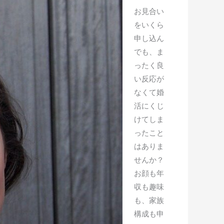
お見合い
をいくら
申し込ん
でも、ま
ったく良
い反応が
なくて婚
活にくじ
けてしま
ったこと
はありま
せんか？
お顔も年
収も趣味
も、家族
構成も申