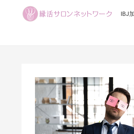
内
容
IB
を
ス
キ
ッ
プ