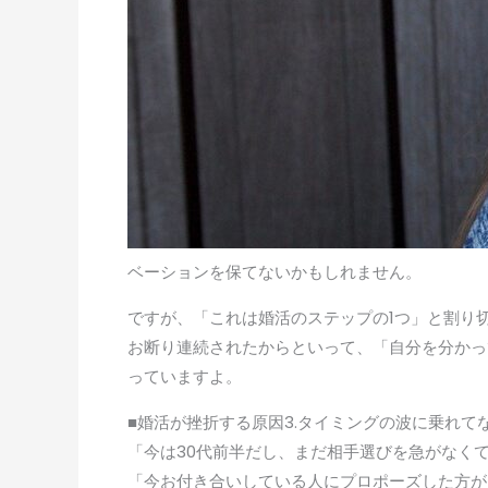
ベーションを保てないかもしれません。
ですが、「これは婚活のステップの1つ」と割り
お断り連続されたからといって、「自分を分かっ
っていますよ。
■婚活が挫折する原因3.タイミングの波に乗れて
「今は30代前半だし、まだ相手選びを急がなく
「今お付き合いしている人にプロポーズした方が