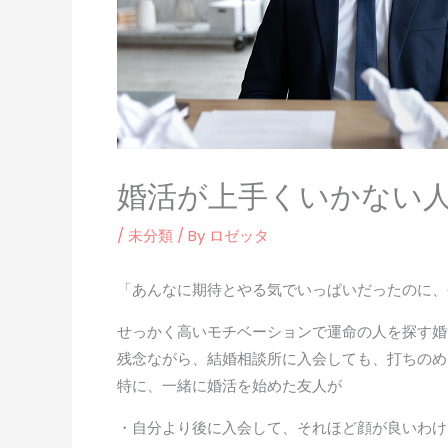
婚活が上手くいかない人
/
未分類
/ By
ロゼッタ
「あんなに期待とやる気でいっぱいだったのに、
せっかく高いモチベーションで運命の人を探す婚
残念ながら、結婚相談所に入会しても、打ちのめ
特に、一緒に婚活を始めた友人が
・自分より後に入会して、それほど顔が良いわけ