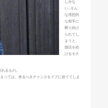
し分な
い…そん
な理想的
な相手に
断り続け
られてし
まうと、
婚活を続
けるモチ
訪れるもの。
しまっては、来るべきチャンスをドブに捨ててしま