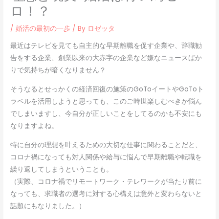
ロ！？
/
婚活の最初の一歩
/ By
ロゼッタ
最近はテレビを見ても自主的な早期離職を促す企業や、辞職勧
告をする企業、創業以来の大赤字の企業など嫌なニュースばか
りで気持ちが暗くなりません？
そうなるとせっかくの経済回復の施策のGoToイートやGoToト
ラベルを活用しようと思っても、このご時世楽しむべきか悩ん
でしまいますし、今自分が正しいことをしてるのかも不安にも
なりますよね。
特に自分の理想を叶えるための大切な仕事に関わることだと、
コロナ禍になっても対人関係や給与に悩んで早期離職や転職を
繰り返してしまうということも。
（実際、コロナ禍でリモートワーク・テレワークが当たり前に
なっても、求職者の選考に対する心構えは意外と変わらないと
話題にもなりました。）