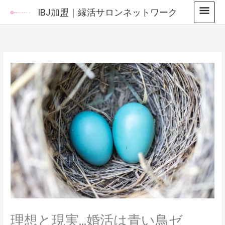
内
メ
IBJ加盟｜縁活サロンネットワーク
容
イ
を
ス
ン
キ
メ
ッ
プ
ニ
ュ
ー
理想と現実…婚活は青い鳥ゼ