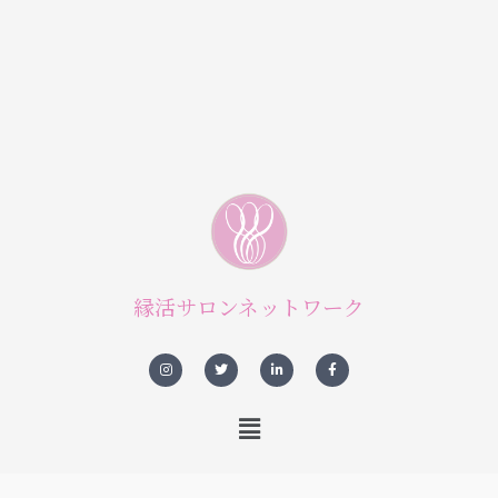
縁活サロンネットワーク
I
T
L
F
n
w
i
a
s
i
n
c
t
t
k
e
a
t
e
b
メ
g
e
d
o
r
r
i
o
ニ
a
n
k
m
-
-
ュ
i
f
n
ー