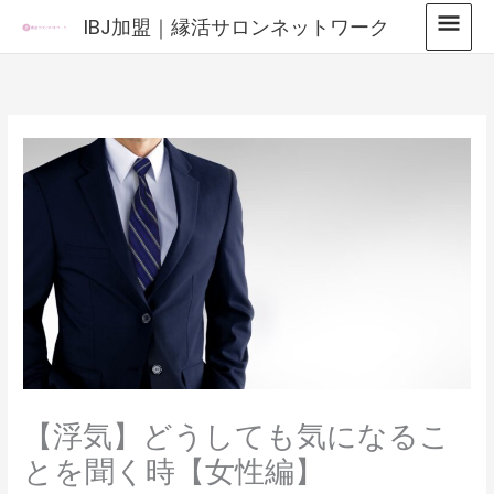
内
メ
IBJ加盟｜縁活サロンネットワーク
容
イ
を
ス
ン
キ
メ
ッ
プ
ニ
ュ
ー
【浮気】どうしても気になるこ
とを聞く時【女性編】