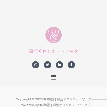
縁活サロンネットワーク
I
T
L
F
n
w
i
a
s
i
n
c
t
t
k
e
a
t
e
b
メ
g
e
d
o
r
r
i
o
ニ
a
n
k
m
-
-
ュ
i
f
n
ー
Copyright © 2026 IBJ加盟｜縁活サロンネットワーク
Powered by IBJ加盟｜縁活サロンネットワーク